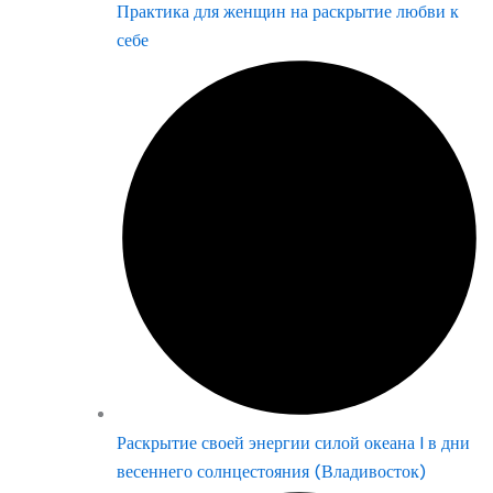
Практика для женщин на раскрытие любви к
себе
Раскрытие своей энергии силой океана | в дни
весеннего солнцестояния (Владивосток)