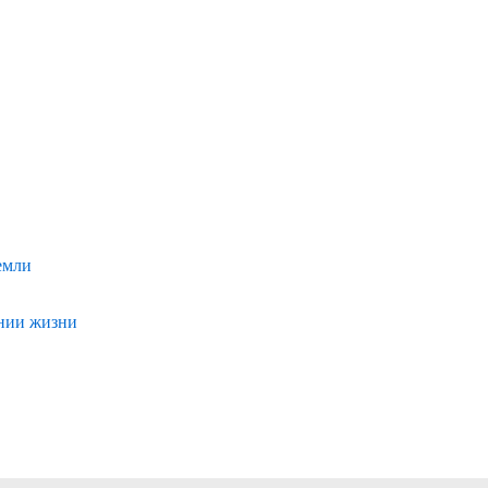
емли
ении жизни