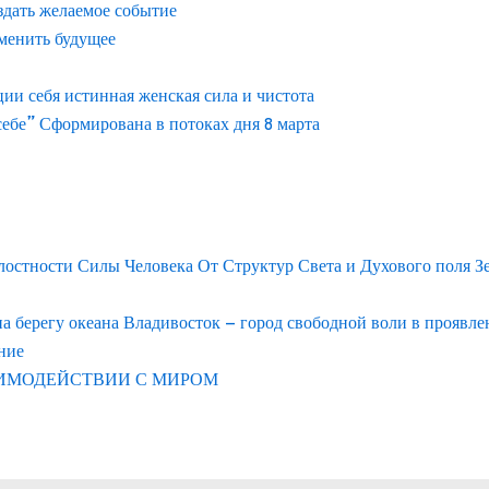
здать желаемое событие
менить будущее
и себя истинная женская сила и чистота
ебе” Сформирована в потоках дня 8 марта
лостности Силы Человека От Структур Света и Духового поля З
берегу океана Владивосток – город свободной воли в проявл
ние
АИМОДЕЙСТВИИ С МИРОМ