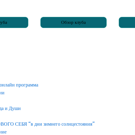
луба
Обзор клуба
 онлайн программа
нии
ода и Души
О СЕБЯ “в дни зимнего солнцестояния”
ние